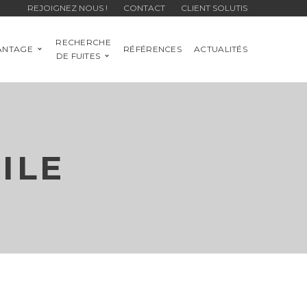
REJOIGNEZ NOUS !
CONTACT
CLIENT SOLUTIS
RECHERCHE
ANTAGE
RÉFÉRENCES
ACTUALITÉS
DE FUITES
ILE