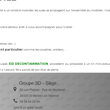
 à un sinistre incendie, les suies se propagent sur l’ensemble du mobilier, ma
votre secteur prêt à vous accompagner pour traiter :
ettes, etc…)
nt particulier
comme les couettes, oreillers, …
équipes
3iD DECONTAMINATION
, procèdent au préalable à un tri minutieux
 à l’assuré, fera partie de son état de perte.
Groupe 3iD – Siège :
ZA Les Plaines - Rue de Mordecet
26320 St Marcel Les Valence
08 09 54 20 44
(prix d’un appel local)