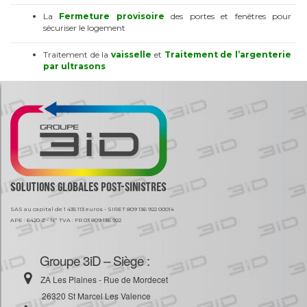
La
Fermeture provisoire
des portes et fenêtres pour
sécuriser le logement
Traitement de la
vaisselle
et
Traitement de l’argenterie
par ultrasons
SAS au capital de 1 435 113 euros - SIRET 809 136 922 00014
APE : 6420 Z - N° TVA : FR 03 809 136 922
Groupe 3iD – Siège :
ZA Les Plaines - Rue de Mordecet
26320 St Marcel Les Valence